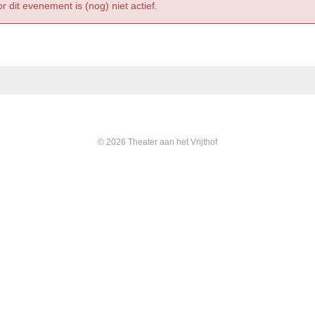
r dit evenement is (nog) niet actief.
© 2026 Theater aan het Vrijthof