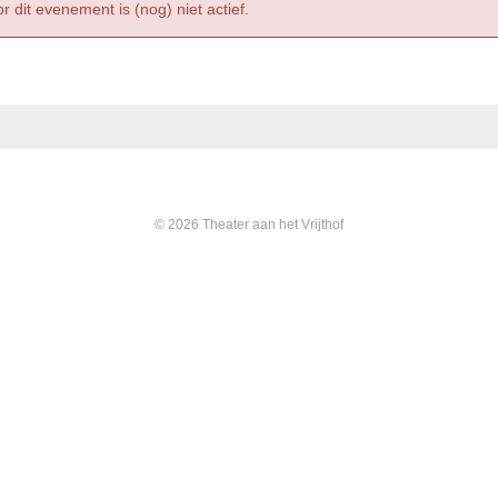
r dit evenement is (nog) niet actief.
© 2026 Theater aan het Vrijthof