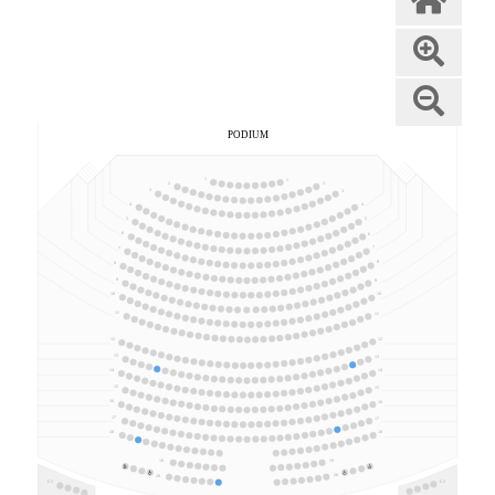
PODIUM
1
1
2
2
3
3
4
4
5
5
6
6
7
7
8
8
9
9
10
10
11
11
12
12
13
13
14
14
15
15
16
16
17
17
18
18
19
19
20
20
C1
C1