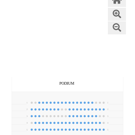
PODIUM
1
1
2
2
3
3
4
4
5
5