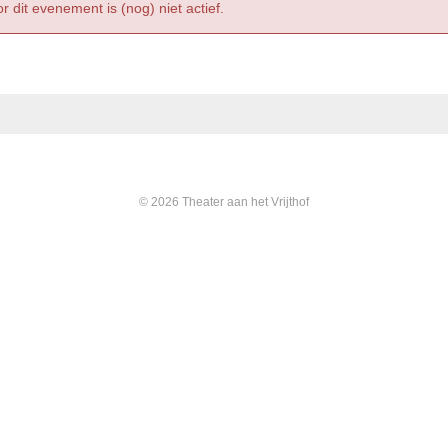
r dit evenement is (nog) niet actief.
© 2026 Theater aan het Vrijthof