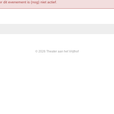
r dit evenement is (nog) niet actief.
© 2026 Theater aan het Vrijthof