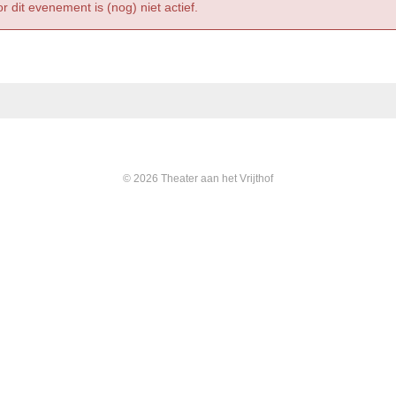
r dit evenement is (nog) niet actief.
© 2026 Theater aan het Vrijthof