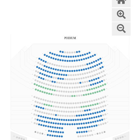
PODIUM
1
1
2
2
3
3
4
4
5
5
6
6
7
7
8
8
9
9
10
10
11
11
12
12
13
13
14
14
15
15
16
16
17
17
18
18
19
19
20
20
C1
C1