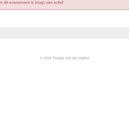
r dit evenement is (nog) niet actief.
© 2026 Theater aan het Vrijthof