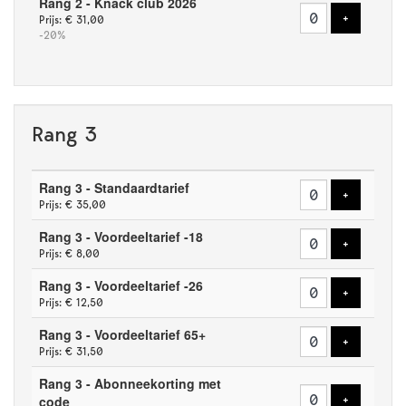
Rang 2 - Knack club 2026
Voeg tick
+
Prijs: € 31,00
-20%
Rang 3
Aantal
Rang 3 - Standaardtarief
tickets
Voeg tick
+
Prijs: € 35,00
Rang 3 - Voordeeltarief -18
Voeg tick
+
Prijs: € 8,00
Rang 3 - Voordeeltarief -26
Voeg tick
+
Prijs: € 12,50
Rang 3 - Voordeeltarief 65+
Voeg tick
+
Prijs: € 31,50
Rang 3 - Abonneekorting met
Voeg tick
code
+