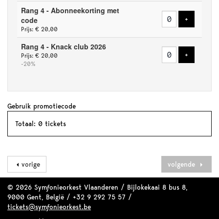
Rang 4 - Abonneekorting met
Voeg tick
code
+
Prijs: € 20,00
Rang 4 - Knack club 2026
Voeg tick
+
Prijs: € 20,00
-20%
Gebruik promotiecode
Totaal: 0 tickets
vorige
volgende
© 2026 Symfonieorkest Vlaanderen / Bijlokekaai 8 bus 8,
9000 Gent, België / +32 9 292 75 57 /
tickets@symfonieorkest.be