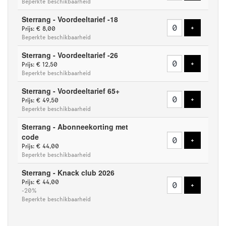
Beperkte beschikbaarheid
Sterrang - Voordeeltarief -18
Voeg tick
+
Prijs: € 8,00
Beperkte beschikbaarheid
Sterrang - Voordeeltarief -26
Voeg tick
+
Prijs: € 12,50
Beperkte beschikbaarheid
Sterrang - Voordeeltarief 65+
Voeg tick
+
Prijs: € 49,50
Beperkte beschikbaarheid
Sterrang - Abonneekorting met
code
Voeg tick
+
Prijs: € 44,00
Beperkte beschikbaarheid
Sterrang - Knack club 2026
Prijs: € 44,00
Voeg tick
+
-20%
Beperkte beschikbaarheid