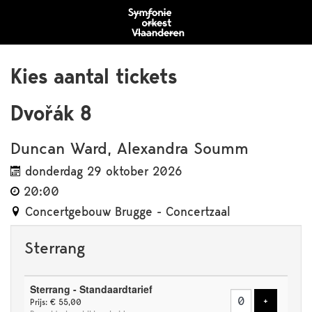
Kies aantal tickets
Dvořák 8
Duncan Ward, Alexandra Soumm
donderdag 29 oktober 2026
20:00
Concertgebouw Brugge - Concertzaal
Sterrang
Aantal
Sterrang - Standaardtarief
tickets
Voeg tick
+
Prijs: € 55,00