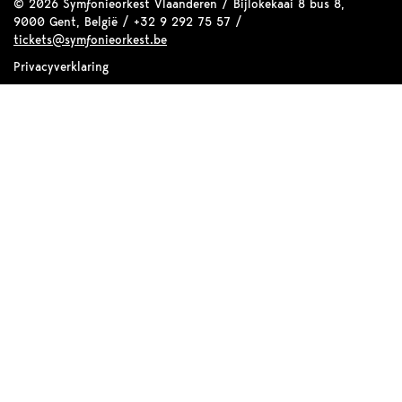
© 2026 Symfonieorkest Vlaanderen / Bijlokekaai 8 bus 8,
9000 Gent, België / +32 9 292 75 57 /
tickets@symfonieorkest.be
Privacyverklaring