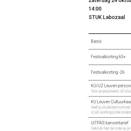
zaterdag 24 okto
14:00
STUK Labozaal
Basis
Festivalkorting 65+
Festivalkorting -26
KU/UZ Leuven person
Toon je personeels- of stud
KU Leuven Cultuurkaa
Geef je studentennummer (
s) als kortingscode ondera
UiTPAS kansentarief
Gebruik hier de code op je