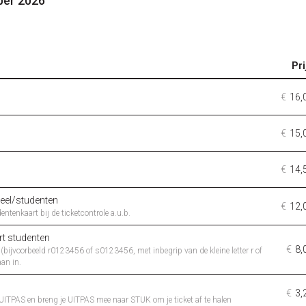
ber 2026
Pri
€
16,
€
15,
€
14,
eel/studenten
€
12,
entenkaart bij de ticketcontrole a.u.b.
rt studenten
€
8,
bijvoorbeeld r0123456 of s0123456, met inbegrip van de kleine letter r of
an in.
€
3,
 UITPAS en breng je UITPAS mee naar STUK om je ticket af te halen