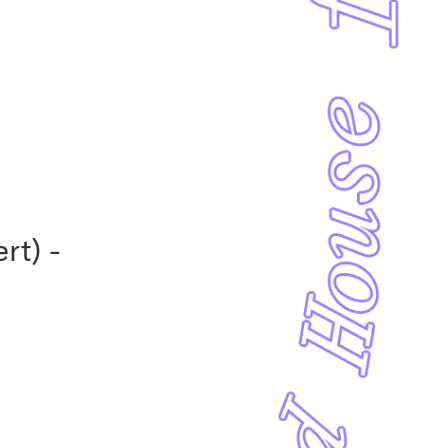
rt) -