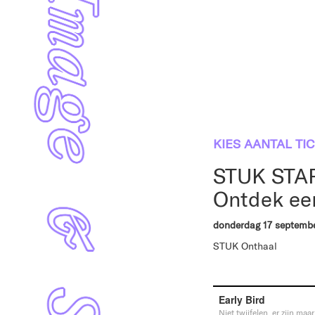
KIES AANTAL TI
STUK STAR
Ontdek ee
donderdag 17 septemb
STUK Onthaal
Early Bird
Niet twijfelen, er zijn maa