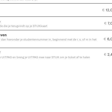
€
12,
e
€
7,
de die je terugvindt op je STUKkaart
uven
€
6,
ef dan hieronder je studentennummer in, beginnend met de r, s, of m in het
f
€
2,
e UITPAS en breng je UITPAS mee naar STUK om je ticket af te halen