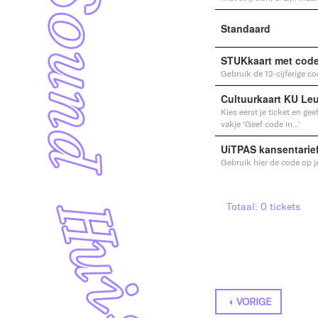
Standaard
STUKkaart met cod
Gebruik de 12-cijferige co
Cultuurkaart KU Le
Kies eerst je ticket en ge
vakje 'Geef code in...'
UiTPAS kansentarie
Gebruik hier de code op j
Totaal: 0 tickets
VORIGE