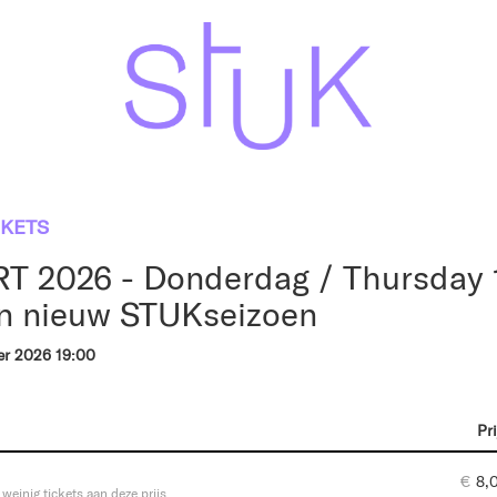
CKETS
T 2026 - Donderdag / Thursday 1
n nieuw STUKseizoen
er 2026 19:00
Pri
€
8,
r weinig tickets aan deze prijs