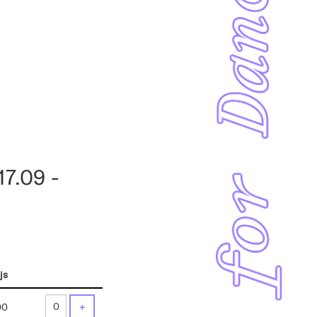
7.09 -
js
Aantal
tickets
VOEG TICKET TOE
00
+