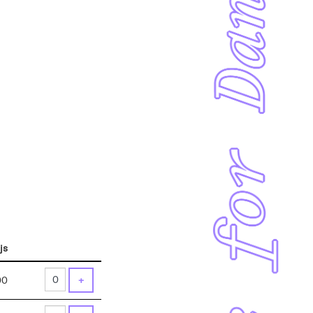
js
Aantal
tickets
VOEG TICKET TOE
00
+