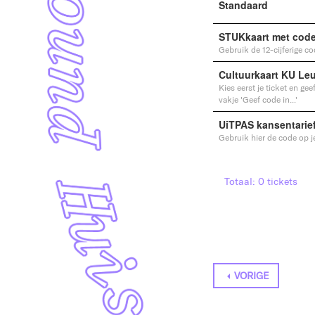
Standaard
STUKkaart met cod
Gebruik de 12-cijferige co
Cultuurkaart KU Le
Kies eerst je ticket en ge
vakje 'Geef code in...'
UiTPAS kansentarie
Gebruik hier de code op j
Totaal: 0 tickets
VORIGE