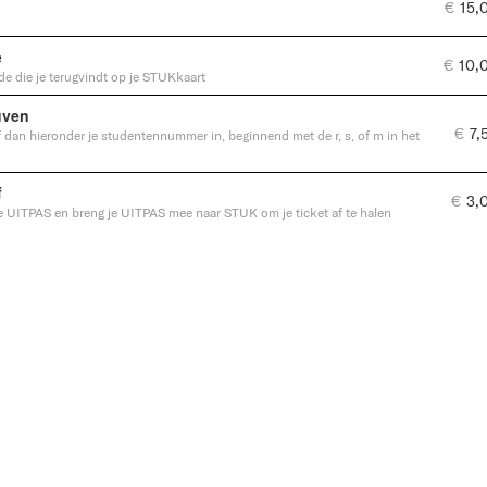
€
15,
e
€
10,
de die je terugvindt op je STUKkaart
uven
€
7,
ef dan hieronder je studentennummer in, beginnend met de r, s, of m in het
f
€
3,
e UITPAS en breng je UITPAS mee naar STUK om je ticket af te halen