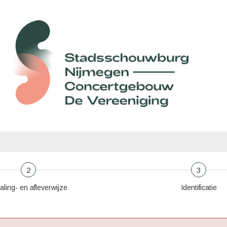
2
3
aling- en afleverwijze
Identificatie