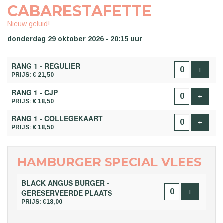
CABARESTAFETTE
Nieuw geluid!
donderdag 29 oktober 2026 - 20:15 uur
AANTAL
RANG 1 - REGULIER
TICKETS
Voeg t
+
PRIJS: € 21,50
RANG 1 - CJP
Voeg t
+
PRIJS: € 18,50
RANG 1 - COLLEGEKAART
Voeg t
+
PRIJS: € 18,50
HAMBURGER SPECIAL VLEES
BLACK ANGUS BURGER -
Voeg ticke
GERESERVEERDE PLAATS
+
PRIJS: €18,00