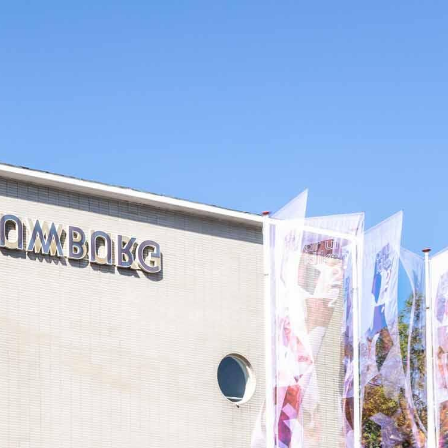
4
Betaling