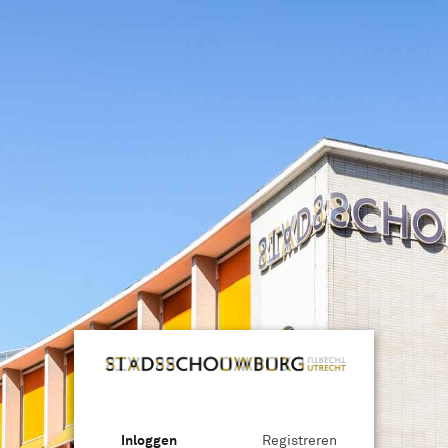
2
3
al- en aflevermethoden
Je gegevens
Inloggen
Registreren