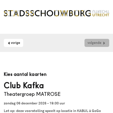
vorige
volgende
Maak
je
Kies aantal kaarten
gebruik
van
Club Kafka
een
Theatergroep MATROSE
schermlezer?
Dan
zondag 06 december 2026 - 19:00
uur
kun
je
Let op: deze voorstelling speelt op locatie in KABUL à GoGo