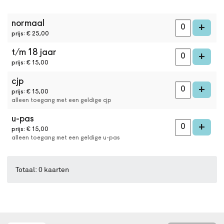
online
kaarten
aantal
bestellen
normaal
kaarten
voe
+
met
prijs: € 25,00
Best
t/m 18 jaar
Available
voe
+
Seat.
prijs: € 15,00
Het
cjp
systeem
voe
+
kiest
prijs: € 15,00
alleen toegang met een geldige cjp
automatisch
de
u-pas
beste
voe
+
prijs: € 15,00
stoelen
alleen toegang met een geldige u-pas
in
de
zaal
Totaal: 0 kaarten
uit.
Wil
je
een
andere
plek