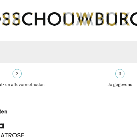
2
3
al- en aflevermethoden
Je gegevens
ten
a
 MATROSE