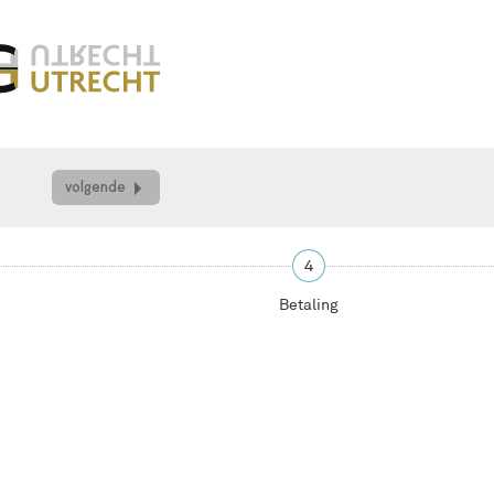
volgende
4
Betaling