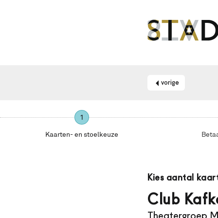
vorige
1
Kaarten- en stoelkeuze
Beta
Maak
je
Kies aantal kaar
gebruik
van
Club Kafk
een
Theatergroep
schermlezer?