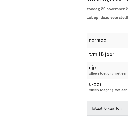
Dan
zondag 22 november 2
kun
je
Let op: deze voorstell
online
kaarten
bestellen
met
normaal
Best
Available
t/m 18 jaar
Seat.
Het
systeem
cjp
kiest
alleen toegang met een 
automatisch
u-pas
de
beste
alleen toegang met een
stoelen
in
de
Totaal: 0 kaarten
zaal
uit.
Wil