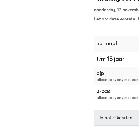
Dan
donderdag 12 novembe
kun
je
Let op: deze voorstell
online
kaarten
bestellen
met
normaal
Best
Available
t/m 18 jaar
Seat.
Het
systeem
cjp
kiest
alleen toegang met een 
automatisch
u-pas
de
beste
alleen toegang met een
stoelen
in
de
Totaal: 0 kaarten
zaal
uit.
Wil