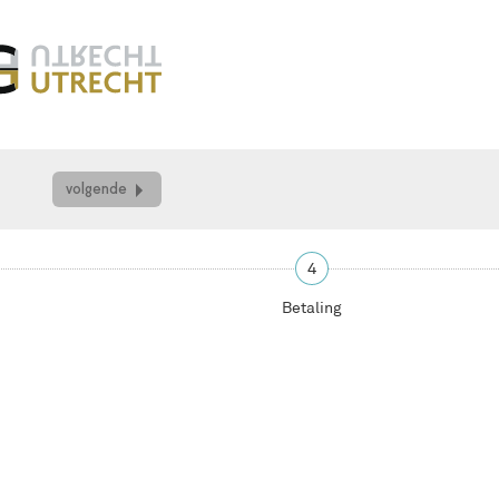
volgende
4
Betaling