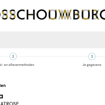
2
3
al- en aflevermethoden
Je gegevens
ten
a
 MATROSE