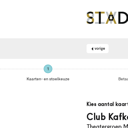
vorige
1
Kaarten- en stoelkeuze
Beta
Maak
je
Kies aantal kaar
gebruik
van
Club Kafk
een
Theatergroep
schermlezer?