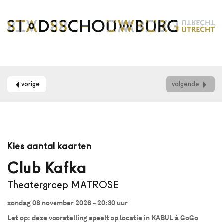
vorige
volgende
Maak
je
Kies aantal kaarten
gebruik
van
Club Kafka
een
Theatergroep MATROSE
schermlezer?
Dan
zondag 08 november 2026 - 20:30
uur
kun
je
Let op: deze voorstelling speelt op locatie in KABUL à GoGo