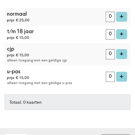
online
kaarten
aantal
bestellen
normaal
kaarten
voe
+
met
prijs: € 25,00
Best
t/m 18 jaar
Available
voe
+
Seat.
prijs: € 15,00
Het
cjp
systeem
voe
+
kiest
prijs: € 15,00
alleen toegang met een geldige cjp
automatisch
de
u-pas
beste
voe
+
prijs: € 15,00
stoelen
alleen toegang met een geldige u-pas
in
de
zaal
Totaal: 0 kaarten
uit.
Wil
je
een
andere
plek