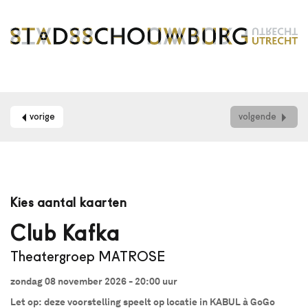
vorige
volgende
Maak
je
Kies aantal kaarten
gebruik
van
Club Kafka
een
Theatergroep MATROSE
schermlezer?
Dan
zondag 08 november 2026 - 20:00
uur
kun
je
Let op: deze voorstelling speelt op locatie in KABUL à GoGo