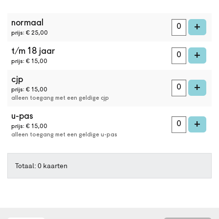
online
kaarten
aantal
bestellen
normaal
kaarten
voe
+
met
prijs: € 25,00
Best
t/m 18 jaar
Available
voe
+
Seat.
prijs: € 15,00
Het
cjp
systeem
voe
+
kiest
prijs: € 15,00
alleen toegang met een geldige cjp
automatisch
de
u-pas
beste
voe
+
prijs: € 15,00
stoelen
alleen toegang met een geldige u-pas
in
de
zaal
Totaal: 0 kaarten
uit.
Wil
je
een
andere
plek