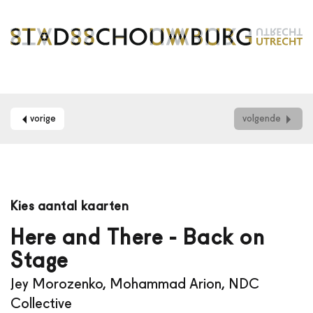
vorige
volgende
Maak
je
Kies aantal kaarten
gebruik
van
Here and There - Back on
een
Stage
schermlezer?
Dan
Jey Morozenko, Mohammad Arion, NDC
kun
je
Collective