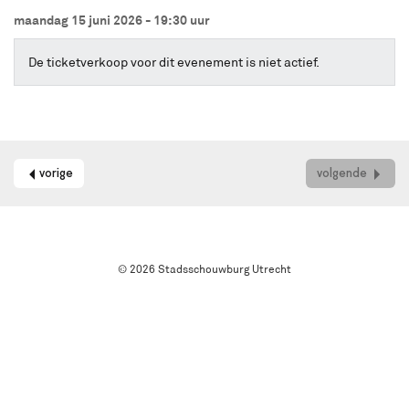
online
maandag 15 juni 2026 - 19:30
uur
kaarten
bestellen
met
De ticketverkoop voor dit evenement is niet actief.
Best
Available
Seat.
Het
systeem
kiest
vorige
volgende
automatisch
de
beste
stoelen
in
© 2026 Stadsschouwburg Utrecht
de
zaal
uit.
Wil
je
een
andere
plek