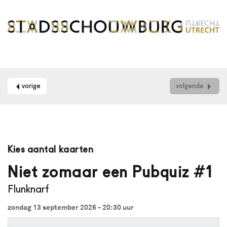
vorige
volgende
Maak
je
Kies aantal kaarten
gebruik
van
Niet zomaar een Pubquiz #1
een
Flunknarf
schermlezer?
Dan
zondag 13 september 2026 - 20:30
uur
kun
je