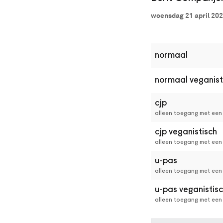
Dan
woensdag 21 april 202
kun
je
online
kaarten
normaal
bestellen
met
Best
normaal veganist
Available
Seat.
cjp
Het
alleen toegang met een 
systeem
kiest
cjp veganistisch
automatisch
alleen toegang met een 
de
beste
u-pas
stoelen
alleen toegang met een
in
de
u-pas veganistis
zaal
alleen toegang met een
uit.
Wil