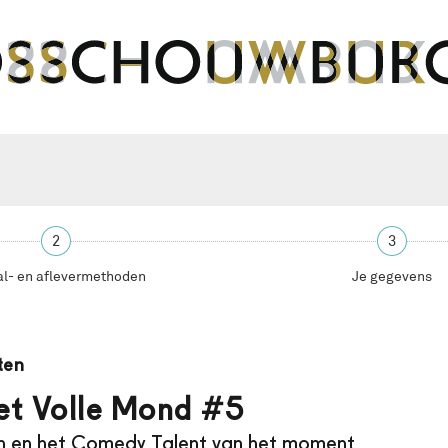
2
3
al- en aflevermethoden
Je gegevens
ten
et Volle Mond #5
n en het Comedy Talent van het moment