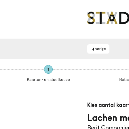
vorige
1
Kaarten- en stoelkeuze
Beta
Maak
je
Kies aantal kaar
gebruik
van
Lachen m
een
Berit Companje
schermlezer?