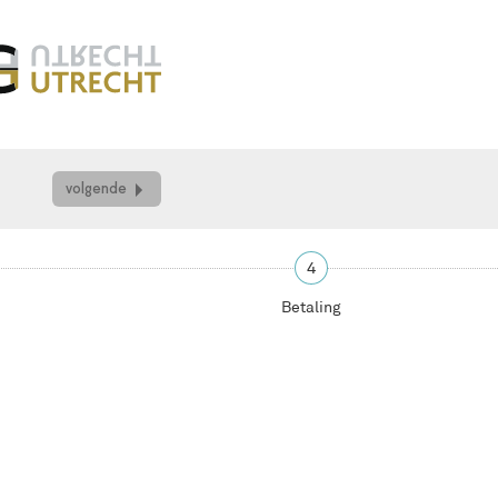
volgende
4
Betaling