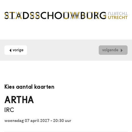
vorige
volgende
Maak
je
Kies aantal kaarten
gebruik
van
ARTHA
een
IRC
schermlezer?
Dan
woensdag 07 april 2027 - 20:30
uur
kun
je
aantal