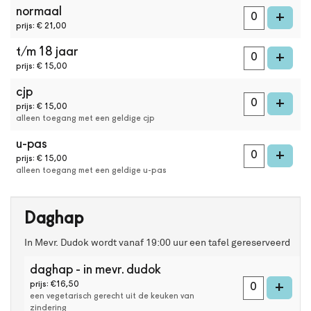
online
normaal
kaarten
voe
+
kaarten
prijs: € 21,00
bestellen
met
t/m 18 jaar
voe
+
Best
prijs: € 15,00
Available
Seat.
cjp
voe
Het
+
prijs: € 15,00
systeem
alleen toegang met een geldige cjp
kiest
automatisch
u-pas
voe
+
de
prijs: € 15,00
beste
alleen toegang met een geldige u-pas
stoelen
in
de
Daghap
zaal
uit.
In Mevr. Dudok wordt vanaf 19:00 uur een tafel gereserveerd
Wil
je
daghap - in mevr. dudok
een
voeg
+
prijs: €16,50
andere
een vegetarisch gerecht uit de keuken van
plek
zindering