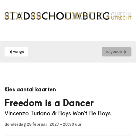
vorige
volgende
Maak
je
Kies aantal kaarten
gebruik
van
Freedom is a Dancer
een
Vincenzo Turiano & Boys Won’t Be Boys
schermlezer?
Dan
donderdag 25 februari 2027 - 20:30
uur
kun
je
aantal