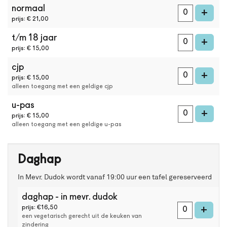
online
normaal
kaarten
voe
+
kaarten
prijs: € 21,00
bestellen
met
t/m 18 jaar
voe
+
Best
prijs: € 15,00
Available
Seat.
cjp
voe
Het
+
prijs: € 15,00
systeem
alleen toegang met een geldige cjp
kiest
automatisch
u-pas
voe
+
de
prijs: € 15,00
beste
alleen toegang met een geldige u-pas
stoelen
in
de
Daghap
zaal
uit.
In Mevr. Dudok wordt vanaf 19:00 uur een tafel gereserveerd
Wil
je
daghap - in mevr. dudok
een
voeg
+
prijs: €16,50
andere
een vegetarisch gerecht uit de keuken van
plek
zindering