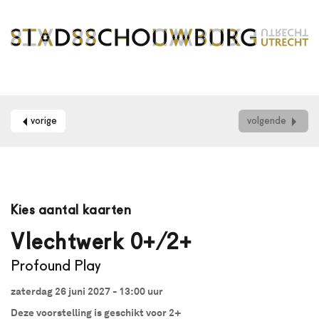
vorige
volgende
Maak
je
Kies aantal kaarten
gebruik
van
Vlechtwerk 0+/2+
een
Profound Play
schermlezer?
Dan
zaterdag 26 juni 2027 - 13:00
uur
kun
je
Deze voorstelling is geschikt voor 2+