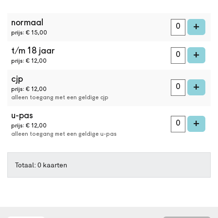
online
kaarten
aantal
bestellen
normaal
kaarten
voe
+
met
prijs: € 15,00
Best
t/m 18 jaar
Available
voe
+
Seat.
prijs: € 12,00
Het
cjp
systeem
voe
+
kiest
prijs: € 12,00
alleen toegang met een geldige cjp
automatisch
de
u-pas
beste
voe
+
prijs: € 12,00
stoelen
alleen toegang met een geldige u-pas
in
de
zaal
Totaal: 0 kaarten
uit.
Wil
je
een
andere
plek