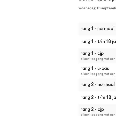
Dan
woensdag 16 septembe
kun
je
online
kaarten
rang 1 - normaal
bestellen
met
Best
rang 1 - t/m 18 j
Available
Seat.
rang 1 - cjp
Het
alleen toegang met een 
systeem
kiest
rang 1 - u-pas
automatisch
alleen toegang met een
de
beste
rang 2 - normaal
stoelen
in
de
rang 2 - t/m 18 j
zaal
uit.
rang 2 - cjp
Wil
alleen toegang met een 