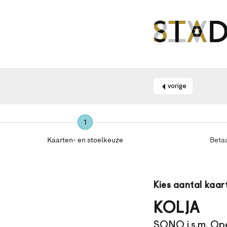
vorige
1
Kaarten- en stoelkeuze
Beta
Maak
je
Kies aantal kaar
gebruik
van
KOLJA
een
SONO i.s.m. Op
schermlezer?