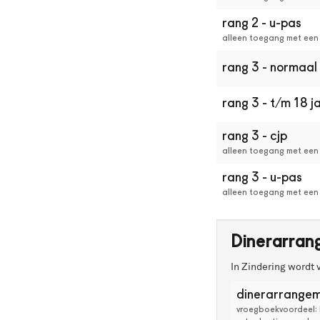
je
een
rang 2 - u-pas
andere
alleen toegang met een
plek
bestellen
rang 3 - normaal
of
heb
rang 3 - t/m 18 j
je
een
vraag?
rang 3 - cjp
Neem
alleen toegang met een 
dan
contact
rang 3 - u-pas
op
alleen toegang met een
met
de
kassa
Dinerarran
via
kassa@ssbu.nl
In Zindering wordt 
of
030-
type
prijs
dinerarrangeme
2302023.
vroegboekvoordeel: b