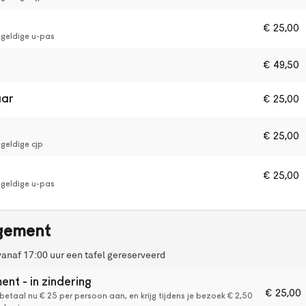
€
25,00
 geldige u-pas
€
49,50
aar
€
25,00
€
25,00
geldige cjp
€
25,00
 geldige u-pas
gement
vanaf 17:00 uur een tafel gereserveerd
kost
aantal
nt - in zindering
€
25,00
etaal nu € 25 per persoon aan, en krijg tijdens je bezoek € 2,50