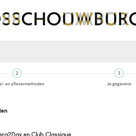
2
3
al- en aflevermethoden
Je gegevens
ten
era2Day en Club Classique