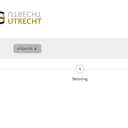
volgende
4
Betaling