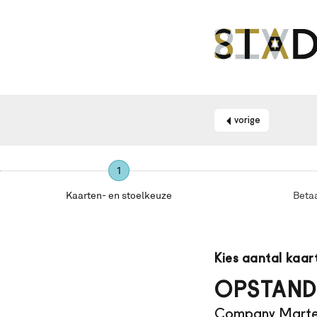
vorige
1
Kaarten- en stoelkeuze
Beta
Maak
je
Kies aantal kaar
gebruik
van
OPSTAND
een
Company Marte
schermlezer?