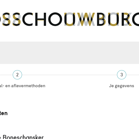
2
3
al- en aflevermethoden
Je gegevens
ten
 Boneschansker