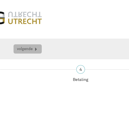
volgende
4
Betaling