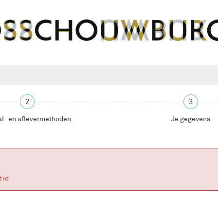
2
3
al- en aflevermethoden
Je gegevens
 id