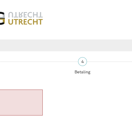
4
Betaling