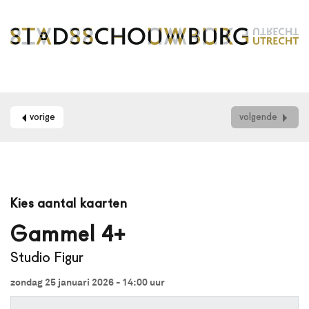
vorige
volgende
Maak
je
Kies aantal kaarten
gebruik
van
Gammel 4+
een
Studio Figur
schermlezer?
Dan
zondag 25 januari 2026 - 14:00
uur
kun
je