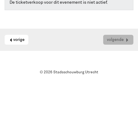
online
De ticketverkoop voor dit evenement is niet actief.
kaarten
bestellen
met
Best
Available
Seat.
vorige
volgende
Het
systeem
kiest
automatisch
de
© 2026 Stadsschouwburg Utrecht
beste
stoelen
in
de
zaal
uit.
Wil
je
een
andere
plek