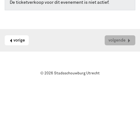
online
De ticketverkoop voor dit evenement is niet actief.
kaarten
bestellen
met
Best
Available
Seat.
vorige
volgende
Het
systeem
kiest
automatisch
de
© 2026 Stadsschouwburg Utrecht
beste
stoelen
in
de
zaal
uit.
Wil
je
een
andere
plek