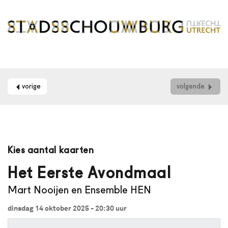
vorige
volgende
Maak
je
Kies aantal kaarten
gebruik
van
Het Eerste Avondmaal
een
Mart Nooijen en Ensemble HEN
schermlezer?
Dan
dinsdag 14 oktober 2025 - 20:30
uur
kun
je