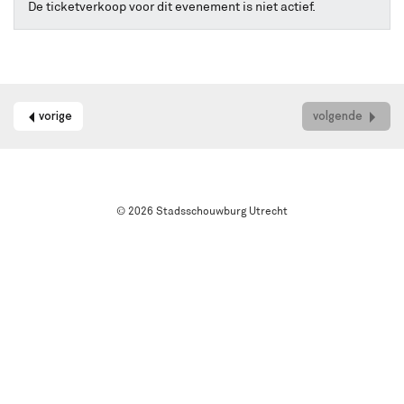
online
De ticketverkoop voor dit evenement is niet actief.
kaarten
bestellen
met
Best
Available
Seat.
vorige
volgende
Het
systeem
kiest
automatisch
de
© 2026 Stadsschouwburg Utrecht
beste
stoelen
in
de
zaal
uit.
Wil
je
een
andere
plek