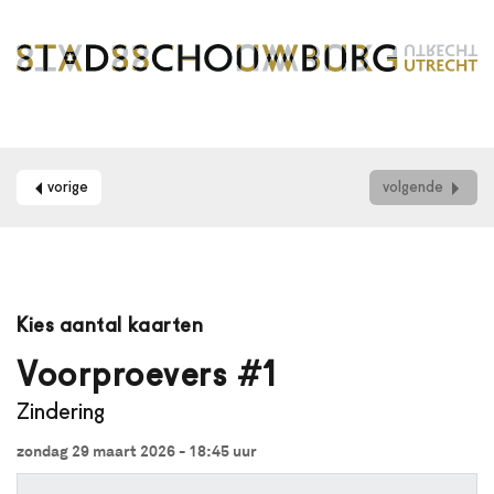
vorige
volgende
Maak
je
Kies aantal kaarten
gebruik
van
Voorproevers #1
een
Zindering
schermlezer?
Dan
zondag 29 maart 2026 - 18:45
uur
kun
je