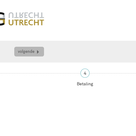
volgende
4
Betaling