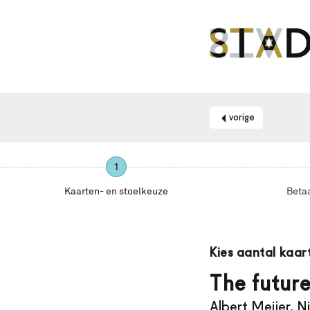
vorige
1
Kaarten- en stoelkeuze
Beta
Maak
je
Kies aantal kaar
gebruik
van
The futur
een
Albert Meijer, N
schermlezer?