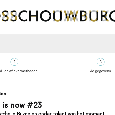
2
3
al- en aflevermethoden
Je gegevens
ten
e is now #23
icchelle Buyne en ander talent van het moment