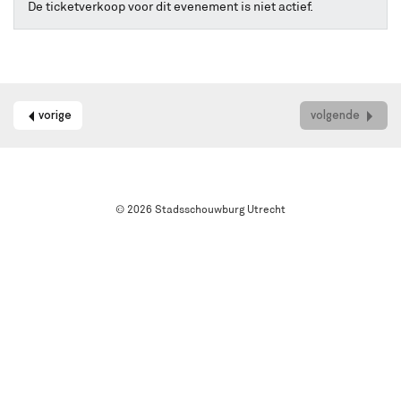
online
De ticketverkoop voor dit evenement is niet actief.
kaarten
bestellen
met
Best
Available
Seat.
vorige
volgende
Het
systeem
kiest
automatisch
de
© 2026 Stadsschouwburg Utrecht
beste
stoelen
in
de
zaal
uit.
Wil
je
een
andere
plek