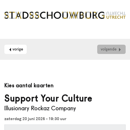
vorige
volgende
Maak
je
Kies aantal kaarten
gebruik
van
Support Your Culture
een
Illusionary Rockaz Company
schermlezer?
Dan
zaterdag 20 juni 2026 - 19:30
uur
kun
je