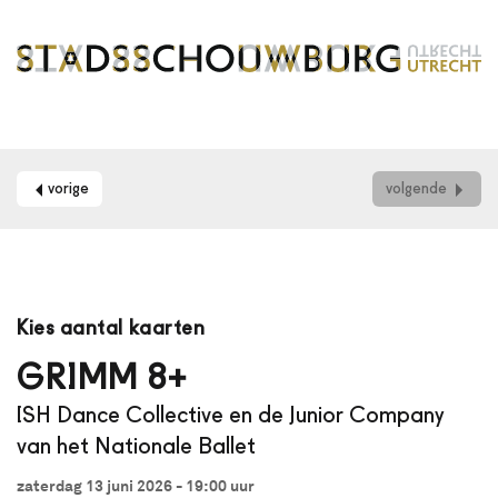
vorige
volgende
Maak
je
Kies aantal kaarten
gebruik
van
GRIMM 8+
een
ISH Dance Collective en de Junior Company
schermlezer?
Dan
van het Nationale Ballet
kun
je
zaterdag 13 juni 2026 - 19:00
uur