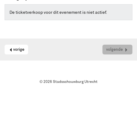
online
kaarten
De ticketverkoop voor dit evenement is niet actief.
bestellen
met
Best
Available
Seat.
Het
vorige
volgende
systeem
kiest
automatisch
de
beste
stoelen
© 2026 Stadsschouwburg Utrecht
in
de
zaal
uit.
Wil
je
een
andere
plek