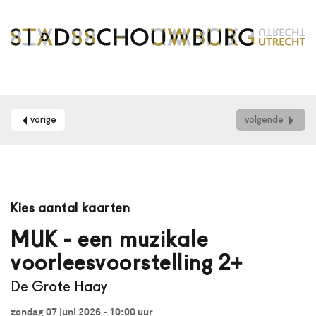
vorige
volgende
Maak
je
Kies aantal kaarten
gebruik
van
MUK - een muzikale
een
voorleesvoorstelling 2+
schermlezer?
Dan
De Grote Haay
kun
je
zondag 07 juni 2026 - 10:00
uur