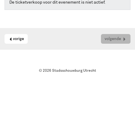
online
De ticketverkoop voor dit evenement is niet actief.
kaarten
bestellen
met
Best
Available
Seat.
vorige
volgende
Het
systeem
kiest
automatisch
de
© 2026 Stadsschouwburg Utrecht
beste
stoelen
in
de
zaal
uit.
Wil
je
een
andere
plek