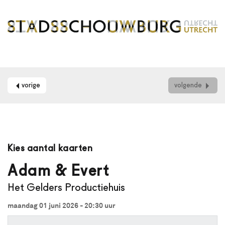
vorige
volgende
Maak
je
Kies aantal kaarten
gebruik
van
Adam & Evert
een
Het Gelders Productiehuis
schermlezer?
Dan
maandag 01 juni 2026 - 20:30
uur
kun
je