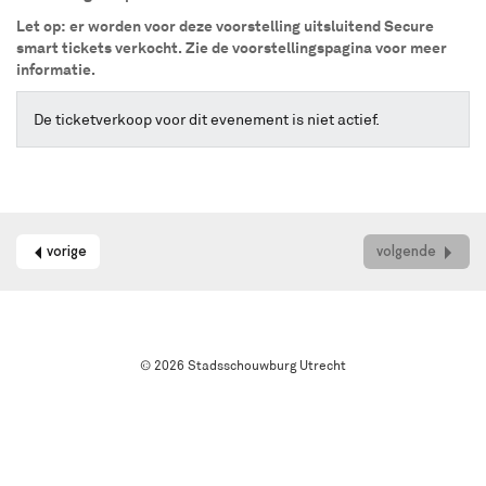
online
Let op: er worden voor deze voorstelling uitsluitend Secure
kaarten
smart tickets verkocht. Zie de voorstellingspagina voor meer
bestellen
informatie.
met
Best
Available
De ticketverkoop voor dit evenement is niet actief.
Seat.
Het
systeem
kiest
automatisch
de
vorige
volgende
beste
stoelen
in
de
zaal
© 2026 Stadsschouwburg Utrecht
uit.
Wil
je
een
andere
plek