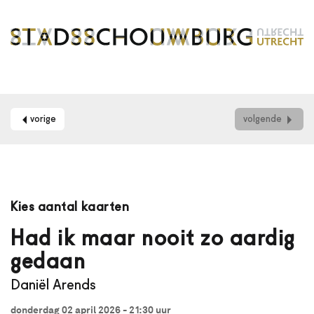
vorige
volgende
Maak
je
Kies aantal kaarten
gebruik
van
Had ik maar nooit zo aardig
een
gedaan
schermlezer?
Dan
Daniël Arends
kun
je
donderdag 02 april 2026 - 21:30
uur