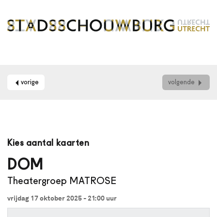
vorige
volgende
Maak
je
Kies aantal kaarten
gebruik
van
DOM
een
Theatergroep MATROSE
schermlezer?
Dan
vrijdag 17 oktober 2025 - 21:00
uur
kun
je