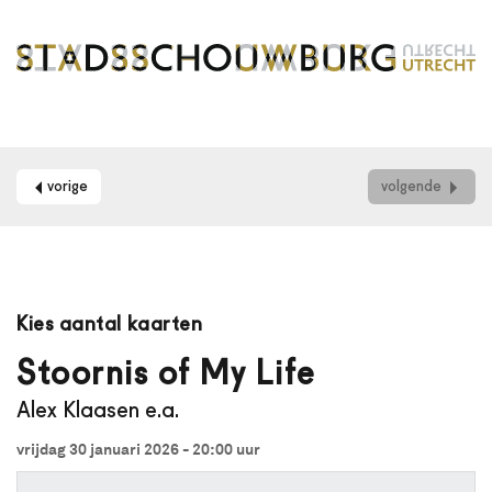
vorige
volgende
Maak
je
Kies aantal kaarten
gebruik
van
Stoornis of My Life
een
Alex Klaasen e.a.
schermlezer?
Dan
vrijdag 30 januari 2026 - 20:00
uur
kun
je