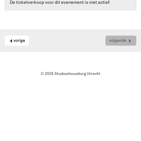
online
De ticketverkoop voor dit evenement is niet actief.
kaarten
bestellen
met
Best
Available
Seat.
vorige
volgende
Het
systeem
kiest
automatisch
de
© 2026 Stadsschouwburg Utrecht
beste
stoelen
in
de
zaal
uit.
Wil
je
een
andere
plek