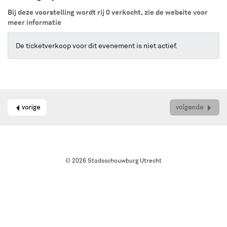
online
Bij deze voorstelling wordt rij 0 verkocht, zie de website voor
kaarten
meer informatie
bestellen
met
Best
De ticketverkoop voor dit evenement is niet actief.
Available
Seat.
Het
systeem
kiest
automatisch
vorige
volgende
de
beste
stoelen
in
de
© 2026 Stadsschouwburg Utrecht
zaal
uit.
Wil
je
een
andere
plek