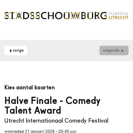
vorige
volgende
Maak
je
Kies aantal kaarten
gebruik
van
Halve Finale - Comedy
een
Talent Award
schermlezer?
Dan
Utrecht Internationaal Comedy Festival
kun
je
woensdag 21 januari 2026 - 20:30
uur