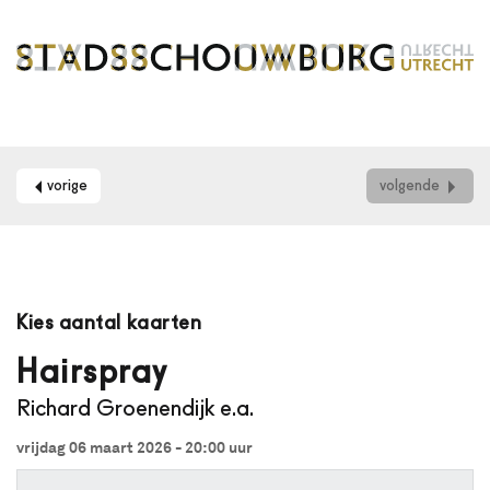
vorige
volgende
Maak
je
Kies aantal kaarten
gebruik
van
Hairspray
een
Richard Groenendijk e.a.
schermlezer?
Dan
vrijdag 06 maart 2026 - 20:00
uur
kun
je