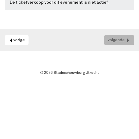
online
De ticketverkoop voor dit evenement is niet actief.
kaarten
bestellen
met
Best
Available
Seat.
vorige
volgende
Het
systeem
kiest
automatisch
de
© 2026 Stadsschouwburg Utrecht
beste
stoelen
in
de
zaal
uit.
Wil
je
een
andere
plek