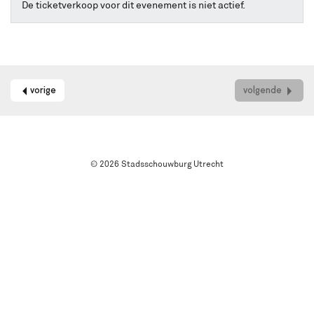
online
De ticketverkoop voor dit evenement is niet actief.
kaarten
bestellen
met
Best
Available
Seat.
vorige
volgende
Het
systeem
kiest
automatisch
de
© 2026 Stadsschouwburg Utrecht
beste
stoelen
in
de
zaal
uit.
Wil
je
een
andere
plek