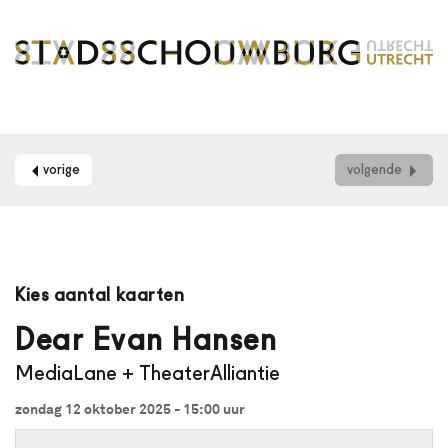
vorige
volgende
Maak
je
Kies aantal kaarten
gebruik
van
Dear Evan Hansen
een
MediaLane + TheaterAlliantie
schermlezer?
Dan
zondag 12 oktober 2025 - 15:00
uur
kun
je