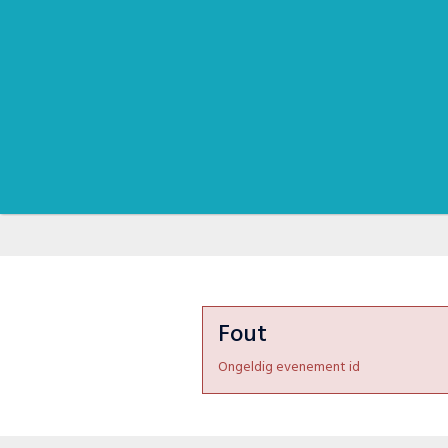
Fout
Ongeldig evenement id