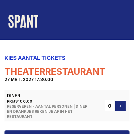
KIES AANTAL TICKETS
THEATERRESTAURANT
27 MRT. 2027 17:30:00
AANTAL
DINER
TICKETS
PRIJS: € 0,00
Voeg t
+
RESERVEREN - AANTAL PERSONEN | DINER
EN DRANKJES REKEN JE AF IN HET
RESTAURANT