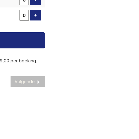
Voeg ticket toe
+
 9,00 per boeking.
Volgende