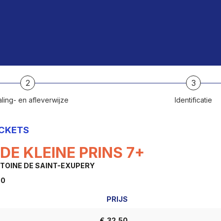
2
3
ling- en afleverwijze
Identificatie
ICKETS
DE KLEINE PRINS 7+
TOINE DE SAINT-EXUPERY
00
PRIJS
AANTAL
TICKETS
€
32,50