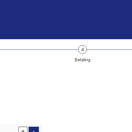
4
Betaling
Voeg ticket toe
+