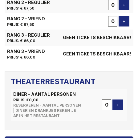
RANG 2 - REGULIER
Voeg t
+
PRIJS: € 67,50
RANG 2 - VRIEND
Voeg t
+
PRIJS: € 67,50
RANG 3 - REGULIER
GEEN TICKETS BESCHIKBAAR!
PRIJS: € 66,00
RANG 3 - VRIEND
GEEN TICKETS BESCHIKBAAR!
PRIJS: € 66,00
THEATERRESTAURANT
DINER - AANTAL PERSONEN
PRIJS: €0,00
Voeg tick
+
RESERVEREN - AANTAL PERSONEN
| DINER EN DRANKJES REKEN JE
AF IN HET RESTAURANT